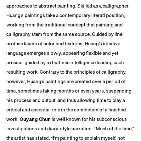
approaches to abstract painting. Skilled as a calligrapher,
Huang’s paintings take a contemporary literati position,
working from the traditional concept that painting and
calligraphy stem from the same source. Guided by line,
profuse layers of color and textures, Huang’s intuitive
language emerges slowly, appearing flexible and yet
precise, guided by a rhythmic intelligence leading each
resulting work. Contrary to the principles of calligraphy,
however, Huang’s paintings are created over a period of
time, sometimes taking months or even years, suspending
his process and output, and thus allowing time to play a
critical and essential role in the completion of a finished
work.
Ouyang Chun
is well known for his subconscious
investigations and diary-style narration. “Much of the time,”
the artist has stated, “I’m painting to explain myself, not