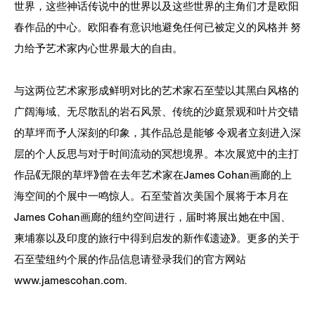
世界，这些神话传说中的世界以及这些世界的主角们才是欧阳
春作品的中心。欧阳春有意识地避免任何已被定义的风格并 努
力给予艺术家内心世界最大的自由。
与这两位艺术家形成鲜明对比的艺术家
石至莹
以其黑白风格的
广阔海域、无尽散乱的岩石风景、传统的沙庭景观和叶片交错
的草坪而予人深刻的印象，其作品总是能够 令观者立刻进入深
层的个人反思与对于时间流动的冥想境界。本次展览中的主打
作品《无限的草坪》曾在去年艺术家在James Cohan画廊的上
海空间的个展中一鸣惊人。石至莹首次美国个展将于本月在
James Cohan画廊的纽约空间进行，届时将展出她在中国、
柬埔寨以及印度的旅行中得到启发的新作《遗迹》。更多的关于
石至莹纽约个展的作品信息请登录我们的官方网站
www.jamescohan.com.