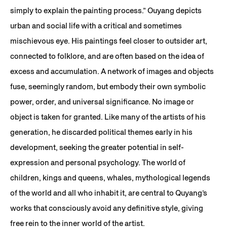
simply to explain the painting process.” Ouyang depicts
urban and social life with a critical and sometimes
mischievous eye. His paintings feel closer to outsider art,
connected to folklore, and are often based on the idea of
excess and accumulation. A network of images and objects
fuse, seemingly random, but embody their own symbolic
power, order, and universal significance. No image or
object is taken for granted. Like many of the artists of his
generation, he discarded political themes early in his
development, seeking the greater potential in self-
expression and personal psychology. The world of
children, kings and queens, whales, mythological legends
of the world and all who inhabit it, are central to Quyang’s
works that consciously avoid any definitive style, giving
free rein to the inner world of the artist.