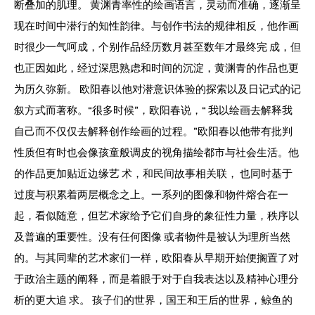
断叠加的肌理。 黄渊青率性的绘画语言，灵动而准确，逐渐呈
现在时间中潜行的知性韵律。与创作书法的规律相反，他作画
时很少一气呵成，个别作品经历数月甚至数年才最终完 成，但
也正因如此，经过深思熟虑和时间的沉淀，黄渊青的作品也更
为历久弥新。
欧阳春
以他对潜意识体验的探索以及日记式的记
叙方式而著称。“很多时候”，欧阳春说，“ 我以绘画去解释我
自己而不仅仅去解释创作绘画的过程。”欧阳春以他带有批判
性质但有时也会像孩童般调皮的视角描绘都市与社会生活。他
的作品更加贴近边缘艺 术，和民间故事相关联， 也同时基于
过度与积累着两层概念之上。一系列的图像和物件熔合在一
起，看似随意，但艺术家给予它们自身的象征性力量，秩序以
及普遍的重要性。没有任何图像 或者物件是被认为理所当然
的。与其同辈的艺术家们一样，欧阳春从早期开始便搁置了对
于政治主题的阐释，而是着眼于对于自我表达以及精神心理分
析的更大追 求。 孩子们的世界，国王和王后的世界，鲸鱼的