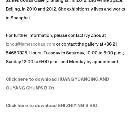
James Cohan Gallery, Shanghai, in 2012, and White Space,
Beijing, in 2010 and 2012. She exhibitionsly lives and works
in Shanghai.
For further information, please contact Ivy Zhou at
izhou@jamescohan.com
or contact the gallery at +86 21
54660825. Hours: Tuesday to Saturday, 10:00 to 6:00 p.m.;
Sunday 12:00 to 6:00 p.m.; and Monday by appointment.
Click here to download HUANG YUANQING AND
OUYANG CHUN’S BIOs
Click here to download SHI ZHIYING’S BIO