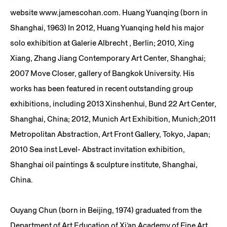
website www.jamescohan.com. Huang Yuanqing (born in
Shanghai, 1963) In 2012, Huang Yuanqing held his major
solo exhibition at Galerie Albrecht , Berlin; 2010, Xing
Xiang, Zhang Jiang Contemporary Art Center, Shanghai;
2007 Move Closer, gallery of Bangkok University. His
works has been featured in recent outstanding group
exhibitions, including 2013 Xinshenhui, Bund 22 Art Center,
Shanghai, China; 2012, Munich Art Exhibition, Munich;2011
Metropolitan Abstraction, Art Front Gallery, Tokyo, Japan;
2010 Sea inst Level- Abstract invitation exhibition,
Shanghai oil paintings & sculpture institute, Shanghai,
China.
Ouyang Chun (born in Beijing, 1974) graduated from the
Department of Art Education of Xi’an Academy of Fine Art.