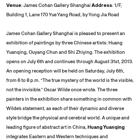
Venue
: James Cohan Gallery Shanghai
Address
: 1/F,
Building 1, Lane 170 Yue Yang Road, by Yong Jia Road
James Cohan Gallery Shanghai is pleased to present an
exhibition of paintings by three Chinese artists: Huang
Yuanqing, Ouyang Chun and Shi Zhiying. The exhibition
opens on July 6th and continues through August 31st, 2013.
An opening reception will be held on Saturday, July 6th,
from 6 to 8 p.m. “The true mystery of the world is the visible,
not the invisible.” Oscar Wilde once wrote. The three
painters in the exhibition share something in common with
Wilde’s statement, as each of their dynamic and diverse
style bridge the physical and cerebral world. A unique and
leading figure of abstract art in China,
Huang Yuanqing
integrates Eastern and Western techniques and