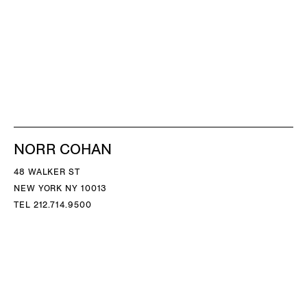
NORR COHAN
48 WALKER ST
NEW YORK NY 10013
TEL 212.714.9500
TUES-SAT, 10-6
INFO@NORRCOHAN.COM
NORR COHAN
52 WALKER ST, 2ND FL