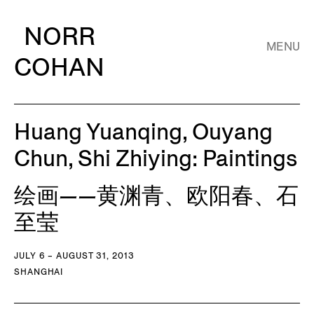
NORR
MENU
COHAN
Huang Yuanqing, Ouyang
Chun, Shi Zhiying: Paintings
绘画——黄渊青、欧阳春、石
至莹
JULY 6 – AUGUST 31, 2013
SHANGHAI