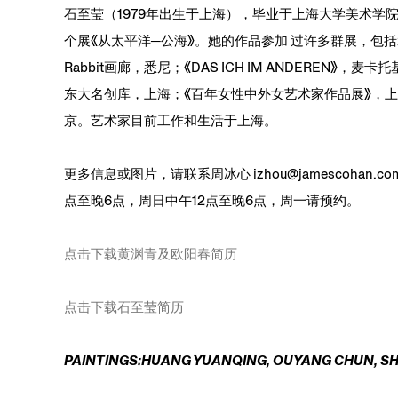
石至莹（1979年出生于上海），毕业于上海大学美术学
个展《从太平洋─公海》。她的作品参加 过许多群展，包括20
Rabbit画廊，悉尼；《DAS ICH IM ANDEREN》
东大名创库，上海；《百年女性中外女艺术家作品展》，上海
京。艺术家目前工作和生活于上海。
更多信息或图片，请联系周冰心 izhou@jamescohan.co
点至晚6点，周日中午12点至晚6点，周一请预约。
点击下载黄渊青及欧阳春简历
点击下载石至莹简历
PAINTINGS:HUANG YUANQING, OUYANG CHUN, SHI