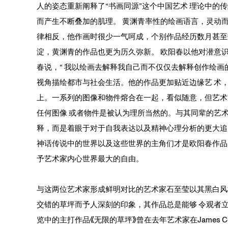
人的姿态重新阐释了“书画同源”这个中国艺术 理论中的
而产生不断叠加的肌理。 黄渊青率性的绘画语言，灵动
律相反，他作画时很少一气呵成，个别作品经历数月甚至
淀，黄渊青的作品也更为历久弥新。
欧阳春
以他对潜意识
春说，“ 我以绘画去解释我自己而不仅仅去解释创作绘画
视角描绘都市与社会生活。他的作品更加贴近边缘艺 术
上。一系列的图像和物件熔合在一起，看似随意，但艺术
任何图像 或者物件是被认为理所当然的。与其同辈的艺
释，而是着眼于对于自我表达以及精神心理分析的更大追
神话传说中的世界以及这些世界的主角们才是欧阳春作品
予艺术家内心世界最大的自由。
与这两位艺术家形成鲜明对比的艺术家
石至莹
以其黑白风
交错的草坪而予人深刻的印象，其作品总是能够 令观者
览中的主打作品《无限的草坪》曾在去年艺术家在James