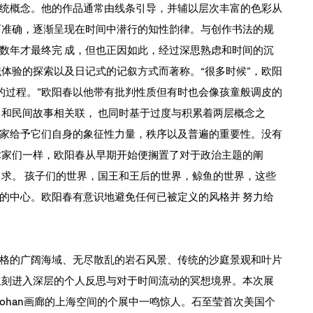
传统概念。他的作品通常由线条引导，并辅以层次丰富的色彩从
而准确，逐渐呈现在时间中潜行的知性韵律。与创作书法的规
数年才最终完 成，但也正因如此，经过深思熟虑和时间的沉
体验的探索以及日记式的记叙方式而著称。“很多时候”，欧阳
的过程。”欧阳春以他带有批判性质但有时也会像孩童般调皮的
，和民间故事相关联， 也同时基于过度与积累着两层概念之
家给予它们自身的象征性力量，秩序以及普遍的重要性。没有
术家们一样，欧阳春从早期开始便搁置了对于政治主题的阐
 求。 孩子们的世界，国王和王后的世界，鲸鱼的世界，这些
的中心。欧阳春有意识地避免任何已被定义的风格并 努力给
格的广阔海域、无尽散乱的岩石风景、传统的沙庭景观和叶片
立刻进入深层的个人反思与对于时间流动的冥想境界。本次展
 Cohan画廊的上海空间的个展中一鸣惊人。石至莹首次美国个