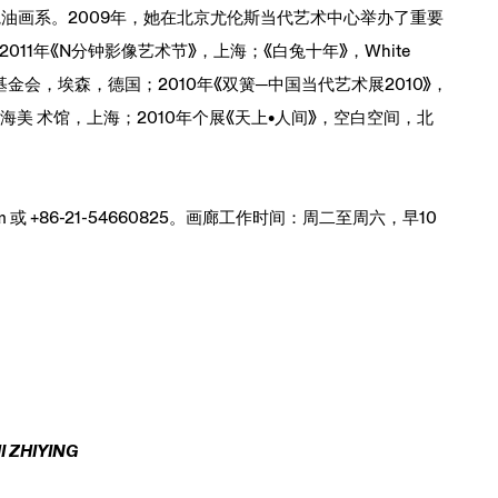
院油画系。2009年，她在北京尤伦斯当代艺术中心举办了重要
11年《N分钟影像艺术节》，上海；《白兔十年》，White
，麦卡托基金会，埃森，德国；2010年《双簧─中国当代艺术展2010》，
美 术馆，上海；2010年个展《天上•人间》，空白空间，北
m 或 +86-21-54660825。画廊工作时间：周二至周六，早10
 ZHIYING