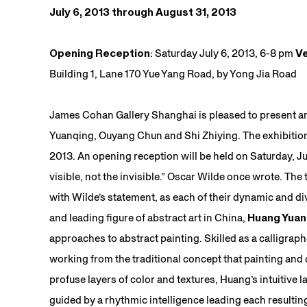
July 6, 2013 through August 31, 2013
Opening Reception
: Saturday July 6, 2013, 6-8 pm
V
Building 1, Lane 170 Yue Yang Road, by Yong Jia Road
James Cohan Gallery Shanghai is pleased to present an 
Yuanqing, Ouyang Chun and Shi Zhiying. The exhibition
2013. An opening reception will be held on Saturday, Jul
visible, not the invisible.” Oscar Wilde once wrote. Th
with Wilde’s statement, as each of their dynamic and di
and leading figure of abstract art in China,
Huang Yuan
approaches to abstract painting. Skilled as a calligraph
working from the traditional concept that painting and
profuse layers of color and textures, Huang’s intuitive
guided by a rhythmic intelligence leading each resultin