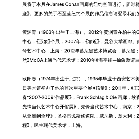
展将于本月在James Cohan画廊的纽约空间进行，
迹》。更多的关于石至莹纽约个展的作品信息请登录我们的官方网站
黄渊青（1963年出生于上海）。2012年黄渊青在柏林的Gal
中心，《形象》个展；2007年，《靠近》，曼谷大学画廊。
号艺术中心，上海；2012年慕尼黑艺术博览会，慕尼黑；2011年《
然》MoCA上海当代艺术馆；2010年《海平线—抽象邀请
欧阳春（1974年出生于北京），1995年毕业于西安艺
日美术馆举办了他的首次重要个展 《孩童》；2011年，《王》
春“2007-2009”作品展》，Frank Schlag & C
先锋当代艺术中心开馆展》，先锋当代艺术中心，南京；20
从亚洲到全球》，圣格雷戈斯修道院，威尼斯，意大利；2
程》，民生现代美术馆，上海。