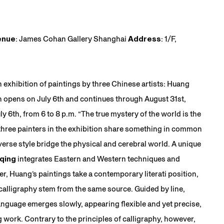
enue
: James Cohan Gallery Shanghai
Address
: 1/F,
exhibition of paintings by three Chinese artists: Huang
 opens on July 6th and continues through August 31st,
y 6th, from 6 to 8 p.m. “The true mystery of the world is the
e three painters in the exhibition share something in common
verse style bridge the physical and cerebral world. A unique
qing
integrates Eastern and Western techniques and
er, Huang’s paintings take a contemporary literati position,
 calligraphy stem from the same source. Guided by line,
 language emerges slowly, appearing flexible and yet precise,
g work. Contrary to the principles of calligraphy, however,