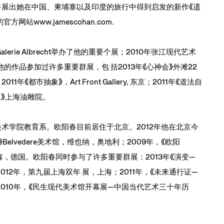
届时将展出她在中国、柬埔寨以及印度的旅行中得到启发的新作《遗
www.jamescohan.com.
erie Albrecht举办了他的重要个展；2010年张江现代艺术
他的作品参加过许多重要群展，包 括2013年《心神会》外滩22
都市抽象》，Art Front Gallery, 东京；2011年《道法自
展》上海油雕院。
术美术学院教育系。欧阳春目前居住于北京。2012年他在北京今
Belvedere美术馆，维也纳，奥地利；2009年，《欧阳
ie 画廊，埃森，德国。欧阳春同时参与了许多重要群展：2013年《演变—
12年，第九届上海双年 展，上海；2011年，《未来通行证—
010年，《民生现代美术馆开幕展—中国当代艺术三十年历