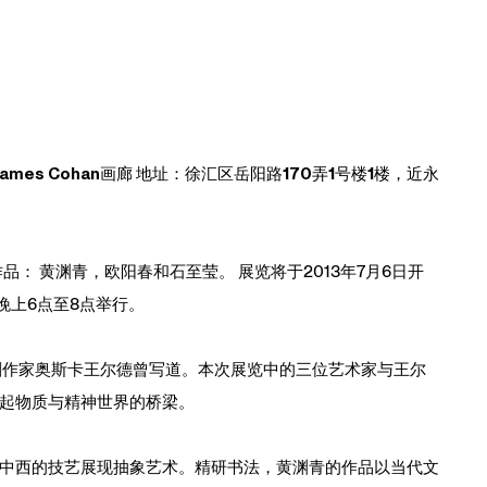
ames Cohan画廊 地址：徐汇区岳阳路170弄1号楼1楼，近永
作品： 黄渊青，欧阳春和石至莹。 展览将于2013年7月6日开
晚上6点至8点举行。
人剧作家奥斯卡王尔德曾写道。本次展览中的三位艺术家与王尔
起物质与精神世界的桥梁。
中西的技艺展现抽象艺术。精研书法，黄渊青的作品以当代文