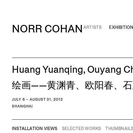
NORR COHAN
ARTISTS
EXHIBITIO
Huang Yuanqing, Ouyang Chu
绘画——黄渊青、欧阳春、石
JULY 6 – AUGUST 31, 2013
SHANGHAI
INSTALLATION VIEWS
SELECTED WORKS
THUMBNAIL